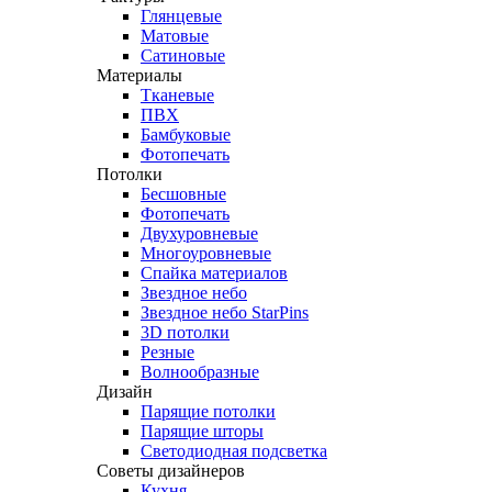
Глянцевые
Матовые
Сатиновые
Материалы
Тканевые
ПВХ
Бамбуковые
Фотопечать
Потолки
Бесшовные
Фотопечать
Двухуровневые
Многоуровневые
Спайка материалов
Звездное небо
Звездное небо StarPins
3D потолки
Резные
Волнообразные
Дизайн
Парящие потолки
Парящие шторы
Светодиодная подсветка
Советы дизайнеров
Кухня