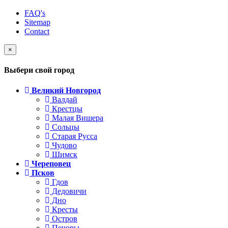
FAQ's
Sitemap
Contact
×
Выбери свой город
Великий Новгород
Валдай
Крестцы
Малая Вишера
Сольцы
Старая Русса
Чудово
Шимск
Череповец
Псков
Гдов
Дедовичи
Дно
Кресты
Остров
Печоры