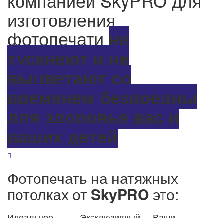
компанией SkyPRO для
изготовления
фотопечати
не
тускнеют и не
выцветают со
временем
безвредны
для здоровья вас и
ваших детей
Фотопечать на натяжных
потолках от
SkyPRO
это:
Идеальное
Эксклюзивный,
Ваши