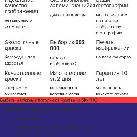
качество
запоминающийся
фотографии
изображения
дизайн интерьера
мы напечатаем
независимо от
на потолке
сложности
любую вашу
фотографию
Экологичные
Выбор из
Печать
892
краски
изображений
000
безвредны для
на всех фактурах
готовых
здоровья
изображений
Качественные
Изготовление
Гарантия 10
краски
за 2 дня
лет
которые не
максимально
уверенность в
выцветают
короткие сроки
качестке печати
Выбери натяжные потолки от компании
SkyPRO
Звоните, приходите, пишите
Телефон:
Адрес:
Валдай, Великий Новгород
Ломоносова, д. 37