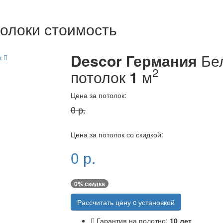
олоки стоимость
Descor Германия
Бел
к
2
потолок
1
м
Цена за потолок:
0
р.
Цена за потолок со скидкой:
0
р.
0
% скидка
Рассчитать цену c установкой
Гарантия на полотно:
10 лет