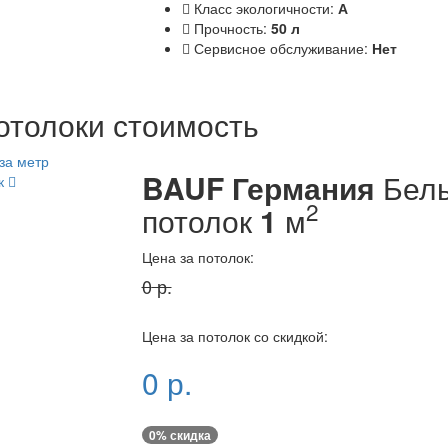
Класс экологичности:
А
Прочность:
50 л
Сервисное обслуживание:
Нет
отолоки стоимость
BAUF Германия
Белы
ок
2
потолок
1
м
Цена за потолок:
0
р.
Цена за потолок со скидкой:
0
р.
0
% скидка