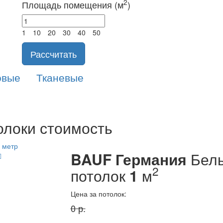
2
Площадь помещения (м
)
1
10
20
30
40
50
Рассчитать
овые
Тканевые
локи стоимость
BAUF Германия
Белы
2
потолок
1
м
Цена за потолок:
0
р.