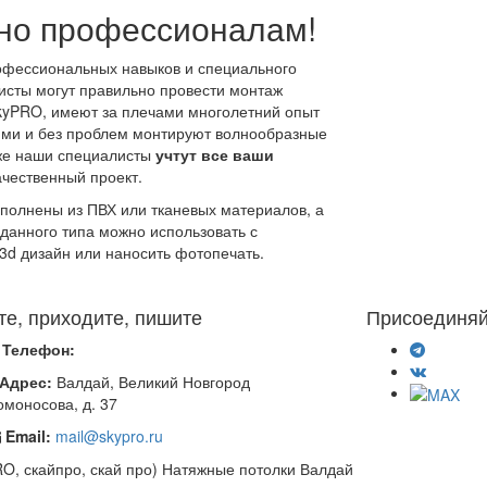
но профессионалам!
рофессиональных навыков и специального
исты могут правильно провести монтаж
kyPRO, имеют за плечами многолетний опыт
ми и без проблем монтируют волнообразные
 же наши специалисты
учтут все ваши
ачественный проект.
полнены из ПВХ или тканевых материалов, а
 данного типа можно использовать с
3d дизайн или наносить фотопечать.
те, приходите, пишите
Присоединяй
Телефон:
Адрес:
Валдай, Великий Новгород
омоносова, д. 37
Email:
mail@skypro.ru
PRO, скайпро, скай про) Натяжные потолки Валдай