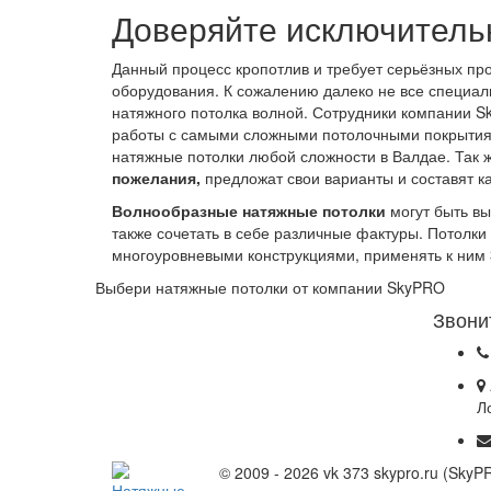
Доверяйте исключитель
Данный процесс кропотлив и требует серьёзных п
оборудования. К сожалению далеко не все специал
натяжного потолка волной. Сотрудники компании S
работы с самыми сложными потолочными покрытия
натяжные потолки любой сложности в Валдае. Так
пожелания,
предложат свои варианты и составят к
Волнообразные натяжные потолки
могут быть вы
также сочетать в себе различные фактуры. Потолки
многоуровневыми конструкциями, применять к ним 
Выбери натяжные потолки от компании
SkyPRO
Звони
Л
© 2009 - 2026 vk 373 skypro.ru (Sky