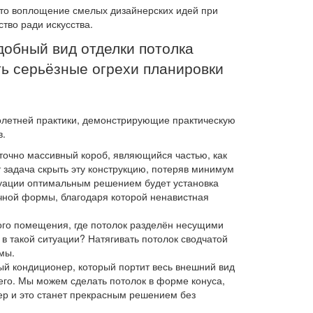
то воплощение смелых дизайнерских идей при
ство ради искусства.
добный вид отделки потолка
ь серьёзные огрехи планировки
олетней практики, демонстрирующие практическую
в.
аточно массивный короб, являющийся частью, как
т задача скрыть эту конструкцию, потеряв минимум
туации оптимальным решением будет установка
чной формы, благодаря которой ненавистная
ого помещения, где потолок разделён несущими
 в такой ситуации? Натягивать потолок сводчатой
мы.
ый кондиционер, который портит весь внешний вид
 его. Мы можем сделать потолок в форме конуса,
ер и это станет прекрасным решением без