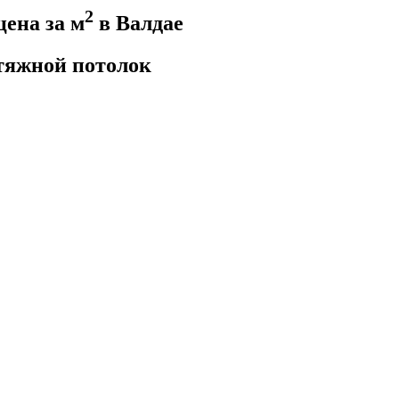
2
ена за м
в Валдае
тяжной потолок