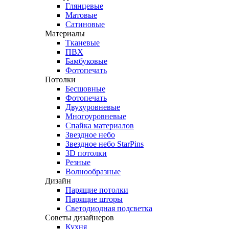
Глянцевые
Матовые
Сатиновые
Материалы
Тканевые
ПВХ
Бамбуковые
Фотопечать
Потолки
Бесшовные
Фотопечать
Двухуровневые
Многоуровневые
Спайка материалов
Звездное небо
Звездное небо StarPins
3D потолки
Резные
Волнообразные
Дизайн
Парящие потолки
Парящие шторы
Светодиодная подсветка
Советы дизайнеров
Кухня