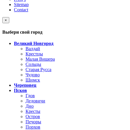
Sitemap
Contact
×
Выбери свой город
Великий Новгород
Валдай
Крестцы
Малая Вишера
Сольцы
Старая Русса
Чудово
Шимск
Череповец
Псков
Гдов
Дедовичи
Дно
Кресты
Остров
Печоры
Порхов