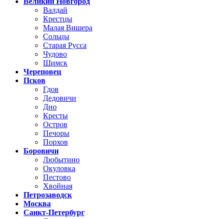
Великий Новгород
Валдай
Крестцы
Малая Вишера
Сольцы
Старая Русса
Чудово
Шимск
Череповец
Псков
Гдов
Дедовичи
Дно
Кресты
Остров
Печоры
Порхов
Боровичи
Любытино
Окуловка
Пестово
Хвойная
Петрозаводск
Москва
Санкт-Петербург