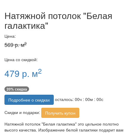
Натяжной потолок "Белая
галактика"
Цена:
2
569 р. м
Цена со скидкой:
2
479 р. м
20% скидка
осталось:
00
ч :
00
м :
00
с
Подробнее о скидках
Скидки и подарки:
Получить купон
Натяжной потолок "Белая галактика" это цельное полотно
высого качества. Изображение белой галактики подарит вам