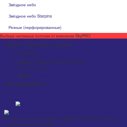
Звёздное небо
Звёздное небо Starpins
Резные (перфорированные)
Выбери натяжные потолки от компании
SkyPRO
Звоните, приходите, пишите
Телефон:
Адрес:
Валдай, Великий Новгород
Ломоносова, д. 37
Email:
mail@skypro.ru
Присоединяйтесь
© 2009 - 2026 vk 373 skypro.ru (SkyPRO, скайпро, скай про)
Натяжные потолки Валдай