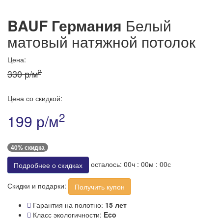
BAUF Германия
Белый
матовый натяжной потолок
Цена:
2
330 р/м
Цена со скидкой:
2
199 р/м
40% скидка
осталось:
00
ч :
00
м :
00
с
Подробнее о скидках
Скидки и подарки:
Получить купон
Гарантия на полотно:
15 лет
Класс экологичности:
Eco