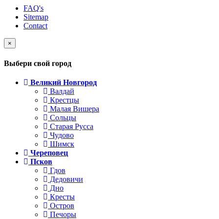
FAQ's
Sitemap
Contact
×
Выбери свой город
Великий Новгород
Валдай
Крестцы
Малая Вишера
Сольцы
Старая Русса
Чудово
Шимск
Череповец
Псков
Гдов
Дедовичи
Дно
Кресты
Остров
Печоры