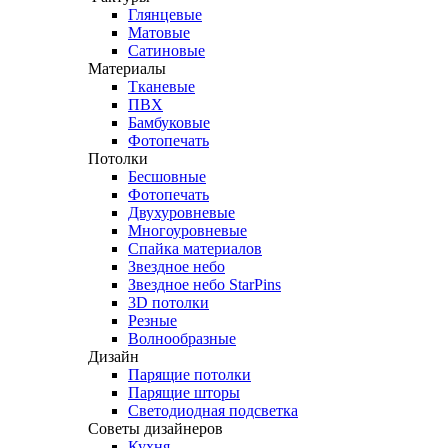
Глянцевые
Матовые
Сатиновые
Материалы
Тканевые
ПВХ
Бамбуковые
Фотопечать
Потолки
Бесшовные
Фотопечать
Двухуровневые
Многоуровневые
Спайка материалов
Звездное небо
Звездное небо StarPins
3D потолки
Резные
Волнообразные
Дизайн
Парящие потолки
Парящие шторы
Светодиодная подсветка
Советы дизайнеров
Кухня